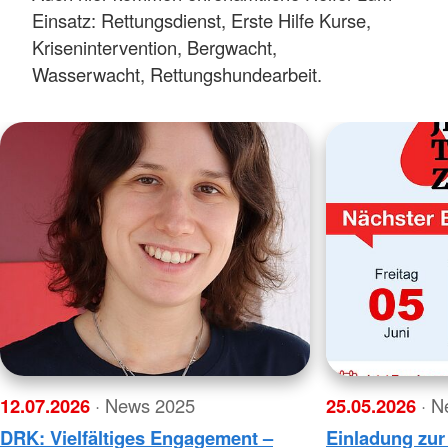
Einsatz: Rettungsdienst, Erste Hilfe Kurse,
Krisenintervention, Bergwacht,
Wasserwacht, Rettungshundearbeit.
12.07.2026
· News 2025
25.05.2026
· 
DRK: Vielfältiges Engagement –
Einladung zur