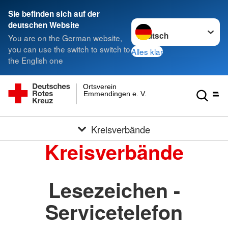
Sie befinden sich auf der
Sprache wechseln zu
deutschen Website
You are on the German website,
you can use the switch to switch to
Alles klar
the English one
Ortsverein
Emmendingen e. V.
Kreisverbände
Kreisverbände
Lesezeichen -
Servicetelefon