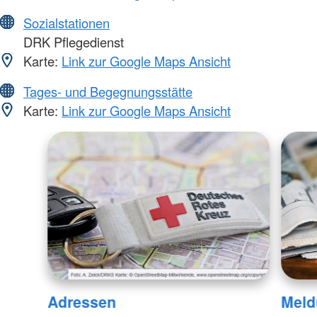
Sozialstationen
DRK Pflegedienst
Karte:
Link zur Google Maps Ansicht
Tages- und Begegnungsstätte
Karte:
Link zur Google Maps Ansicht
Adressen
Meld