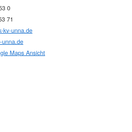
53 0
53 71
k-kv-unna.de
v-unna.de
ogle Maps Ansicht