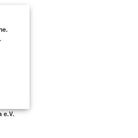
ne.
.
 e.V.