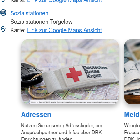
Sozialstationen
Sozialstationen Torgelow
Karte:
Link zur Google Maps Ansicht
Adressen
Meld
Nutzen Sie unseren Adressfinder, um
Wir inf
Ansprechpartner und Infos über DRK-
Pressei
Einrichtungen zu finden.
DRK. In