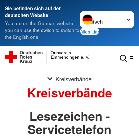
Sie befinden sich auf der
Sprache wechseln zu
deutschen Website
You are on the German website,
you can use the switch to switch to
Alles klar
the English one
Ortsverein
Emmendingen e. V.
Kreisverbände
Kreisverbände
Lesezeichen -
Servicetelefon