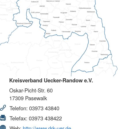
Kreisverband Uecker-Randow e.V.
Oskar-Picht-Str. 60
17309
Pasewalk
Telefon:
03973 43840
Telefax:
03973 438422
Web:
http://www.drk-uer.de