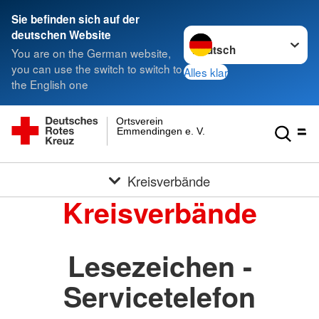
Sie befinden sich auf der
Sprache wechseln zu
deutschen Website
You are on the German website,
you can use the switch to switch to
Alles klar
the English one
Ortsverein
Emmendingen e. V.
Kreisverbände
Kreisverbände
Lesezeichen -
Servicetelefon