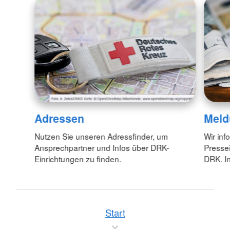
Adressen
Meld
Nutzen Sie unseren Adressfinder, um
Wir inf
Ansprechpartner und Infos über DRK-
Pressei
Einrichtungen zu finden.
DRK. In
Start