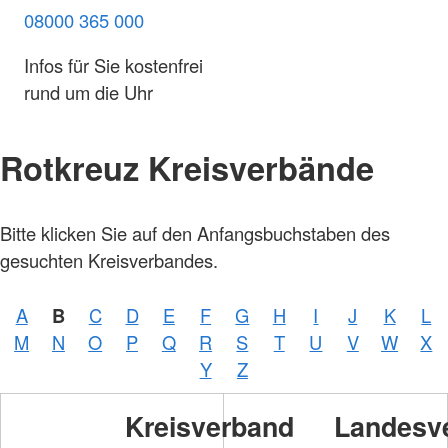
08000 365 000
Infos für Sie kostenfrei
rund um die Uhr
Rotkreuz Kreisverbände
Bitte klicken Sie auf den Anfangsbuchstaben des
gesuchten Kreisverbandes.
A
B
C
D
E
F
G
H
I
J
K
L
M
N
O
P
Q
R
S
T
U
V
W
X
Y
Z
Kreisverband
Landesv