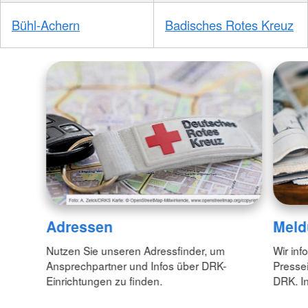
Bühl-Achern
Badisches Rotes Kreuz
Adressen
Meld
Nutzen Sie unseren Adressfinder, um
Wir inf
Ansprechpartner und Infos über DRK-
Pressei
Einrichtungen zu finden.
DRK. In