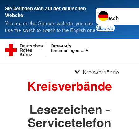
Sie befinden sich auf der deutschen
Sprache wechseln 
Website
You are on the German website, you can
Alles klar
use the switch to switch to the English one
Ortsverein
Emmendingen e. V.
Kreisverbände
Kreisverbände
Lesezeichen -
Servicetelefon