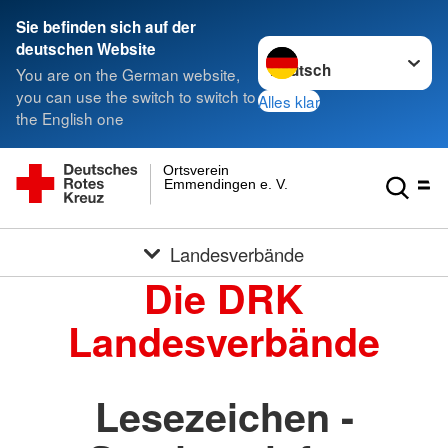
Sie befinden sich auf der
Sprache wechseln zu
deutschen Website
You are on the German website,
you can use the switch to switch to
Alles klar
the English one
Ortsverein
Emmendingen e. V.
Landesverbände
Die DRK
Landesverbände
Lesezeichen -