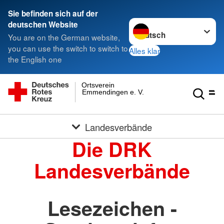
Sie befinden sich auf der
Sprache wechseln zu
deutschen Website
You are on the German website,
you can use the switch to switch to
Alles klar
the English one
Ortsverein
Emmendingen e. V.
Landesverbände
Die DRK
Landesverbände
Lesezeichen -