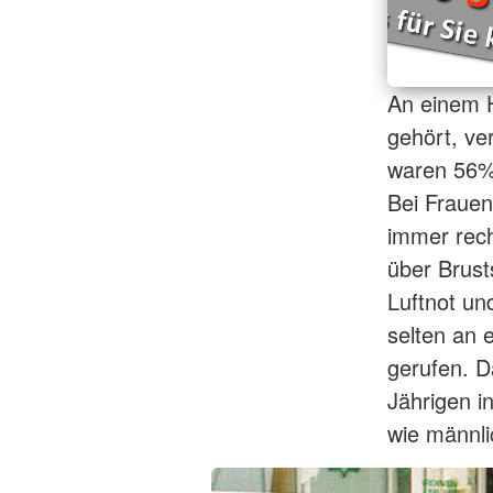
An einem H
gehört, ve
waren 56%
Bei Frauen 
immer rech
über Brus
Luftnot u
selten an 
gerufen. D
Jährigen i
wie männli