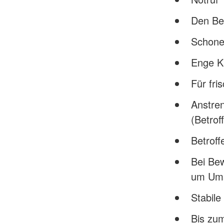
Den Be
Schone
Enge Kl
Für fri
Anstre
(Betrof
Betroff
Bei Bew
um Ums
Stabile
Bis zum