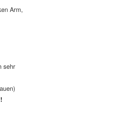
nken Arm,
h sehr
rauen)
!