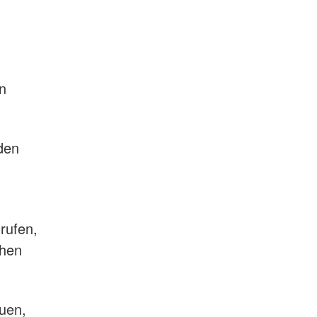
n
den
rufen,
chen
euen,