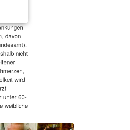
rankungen
n, davon
undesamt).
eshalb nicht
ltener
chmerzen,
keit wird
rzt
r unter 60-
e weibliche