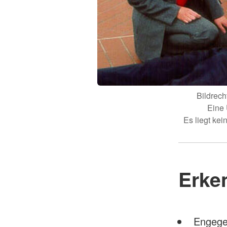
Bildrec
Eine 
Es liegt ke
Erke
Engegef