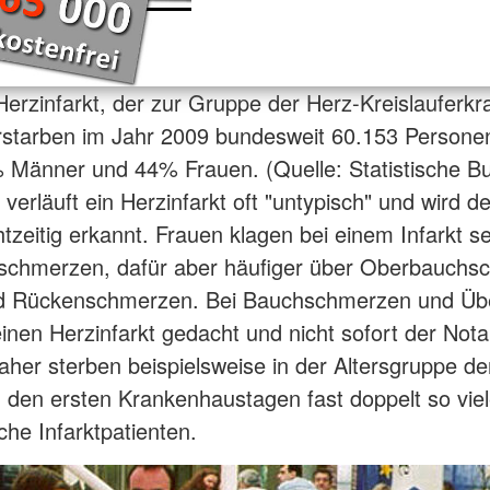
erzinfarkt, der zur Gruppe der Herz-Kreislauferk
rstarben im Jahr 2009 bundesweit 60.153 Persone
 Männer und 44% Frauen. (Quelle: Statistische B
verläuft ein Herzinfarkt oft "untypisch" und wird d
tzeitig erkannt. Frauen klagen bei einem Infarkt se
tschmerzen, dafür aber häufiger über Oberbauchs
nd Rückenschmerzen. Bei Bauchschmerzen und Übel
einen Herzinfarkt gedacht und nicht sofort der Nota
aher sterben beispielsweise in der Altersgruppe de
n den ersten Krankenhaustagen fast doppelt so viel
che Infarktpatienten.