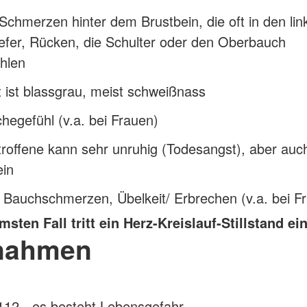
Schmerzen hinter dem Brustbein, die oft in den li
efer, Rücken, die Schulter oder den Oberbauch
hlen
 ist blassgrau, meist schweißnass
hegefühl (v.a. bei Frauen)
roffene kann sehr unruhig (Todesangst), aber auc
ein
 Bauchschmerzen, Übelkeit/ Erbrechen (v.a. bei F
sten Fall tritt ein Herz-Kreislauf-Stillstand ein
nahmen
112 - es besteht Lebensgefahr