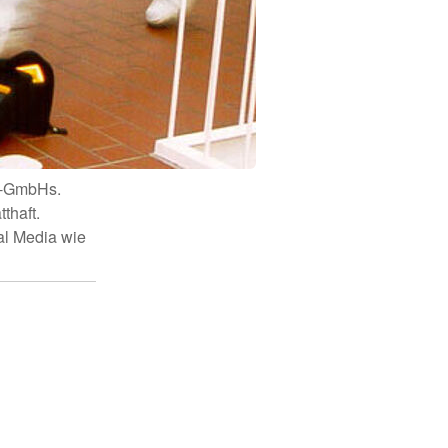
K-GmbHs.
thaft.
al Media wie