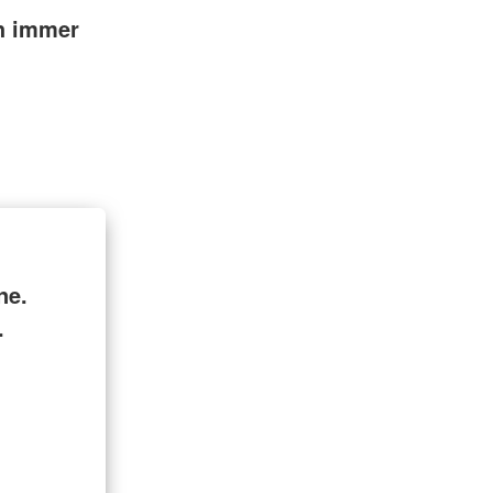
ch immer
ne.
.