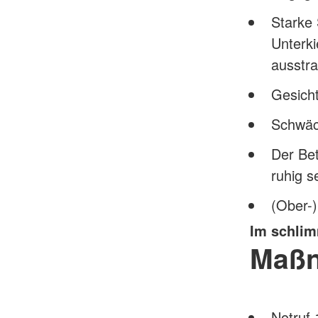
Starke 
Unterki
ausstra
Gesicht
Schwäc
Der Bet
ruhig s
(Ober-)
Im schlimm
Maß
Notruf 