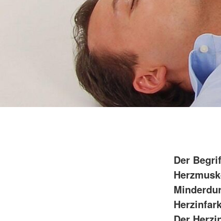
Der Begri
Herzmuske
Minderdur
Herzinfar
Der Herzi