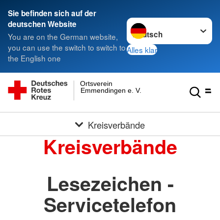
Sie befinden sich auf der
Sprache wechseln zu
deutschen Website
You are on the German website,
you can use the switch to switch to
Alles klar
the English one
Ortsverein
Emmendingen e. V.
Kreisverbände
Kreisverbände
Lesezeichen -
Servicetelefon