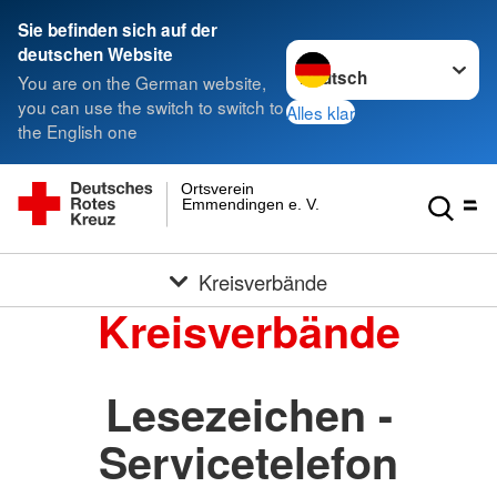
Sie befinden sich auf der
Sprache wechseln zu
deutschen Website
You are on the German website,
you can use the switch to switch to
Alles klar
the English one
Ortsverein
Emmendingen e. V.
Kreisverbände
Kreisverbände
Lesezeichen -
Servicetelefon