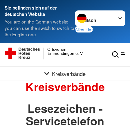
Sie befinden sich auf der
Sprache wechseln zu
deutschen Website
You are on the German website,
you can use the switch to switch to
Alles klar
the English one
Ortsverein
Emmendingen e. V.
Kreisverbände
Kreisverbände
Lesezeichen -
Servicetelefon