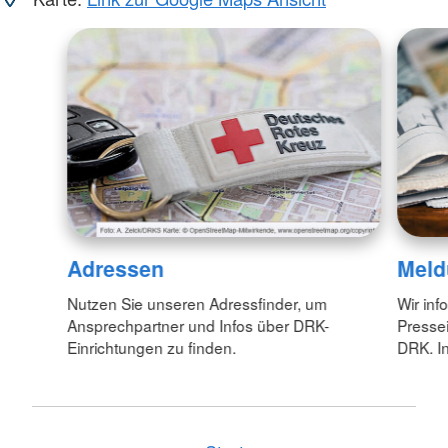
Adressen
Meld
Nutzen Sie unseren Adressfinder, um
Wir inf
Ansprechpartner und Infos über DRK-
Pressei
Einrichtungen zu finden.
DRK. In