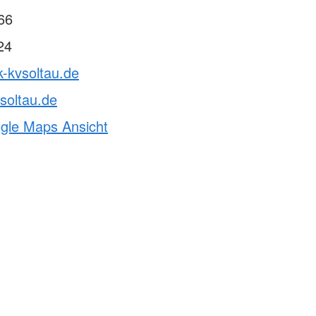
66
24
k-kvsoltau.de
soltau.de
ogle Maps Ansicht