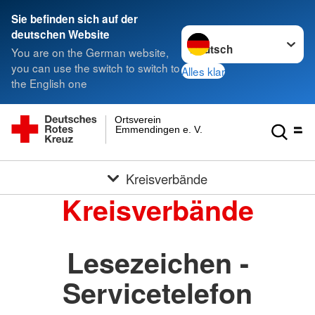
Sie befinden sich auf der
Sprache wechseln zu
deutschen Website
You are on the German website,
you can use the switch to switch to
Alles klar
the English one
Ortsverein
Emmendingen e. V.
Kreisverbände
Kreisverbände
Lesezeichen -
Servicetelefon