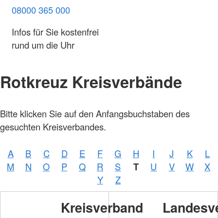
08000 365 000
Infos für Sie kostenfrei
rund um die Uhr
Rotkreuz Kreisverbände
Bitte klicken Sie auf den Anfangsbuchstaben des
gesuchten Kreisverbandes.
A
B
C
D
E
F
G
H
I
J
K
L
M
N
O
P
Q
R
S
T
U
V
W
X
Y
Z
Kreisverband
Landesv