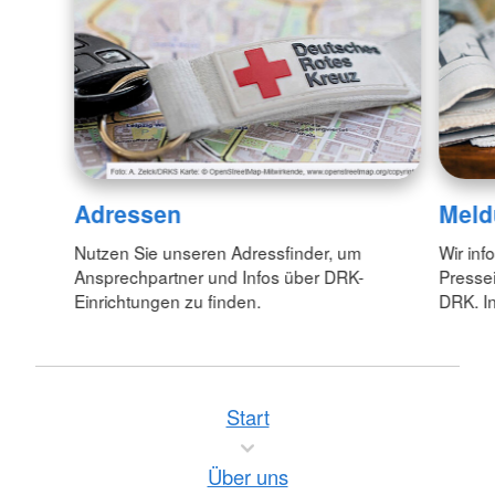
Adressen
Meld
Nutzen Sie unseren Adressfinder, um
Wir inf
Ansprechpartner und Infos über DRK-
Pressei
Einrichtungen zu finden.
DRK. In
Start
Über uns