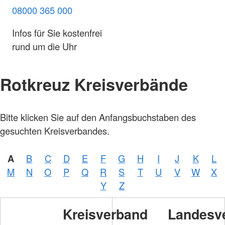
08000 365 000
Infos für Sie kostenfrei
rund um die Uhr
Rotkreuz Kreisverbände
Bitte klicken Sie auf den Anfangsbuchstaben des
gesuchten Kreisverbandes.
A
B
C
D
E
F
G
H
I
J
K
L
M
N
O
P
Q
R
S
T
U
V
W
X
Y
Z
Kreisverband
Landesv