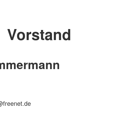
Vorstand
immermann
freenet.de