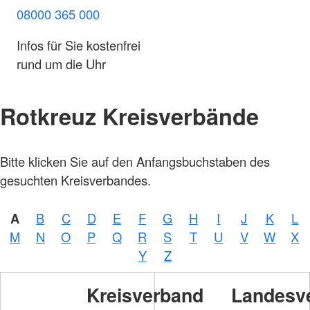
08000 365 000
Infos für Sie kostenfrei
rund um die Uhr
Rotkreuz Kreisverbände
Bitte klicken Sie auf den Anfangsbuchstaben des
gesuchten Kreisverbandes.
A
B
C
D
E
F
G
H
I
J
K
L
M
N
O
P
Q
R
S
T
U
V
W
X
Y
Z
Kreisverband
Landesv