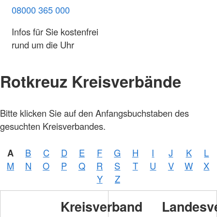
08000 365 000
Infos für Sie kostenfrei
rund um die Uhr
Rotkreuz Kreisverbände
Bitte klicken Sie auf den Anfangsbuchstaben des
gesuchten Kreisverbandes.
A
B
C
D
E
F
G
H
I
J
K
L
M
N
O
P
Q
R
S
T
U
V
W
X
Y
Z
Kreisverband
Landesv