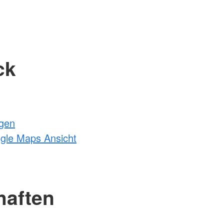
ck
ngen
ogle Maps Ansicht
haften