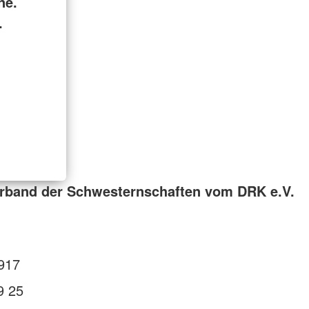
ne.
.
rband der Schwesternschaften vom DRK e.V.
917
9 25