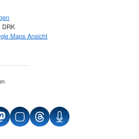
ngen
m DRK
ogle Maps Ansicht
en